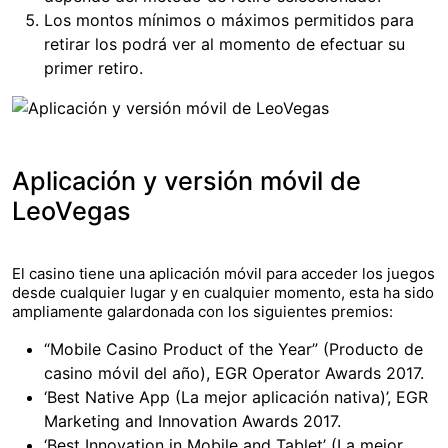
Los montos mínimos o máximos permitidos para
retirar los podrá ver al momento de efectuar su
primer retiro.
Aplicación y versión móvil de
LeoVegas
El casino tiene una aplicación móvil para acceder los juegos
desde cualquier lugar y en cualquier momento, esta ha sido
ampliamente galardonada con los siguientes premios:
“Mobile Casino Product of the Year” (Producto de
casino móvil del año), EGR Operator Awards 2017.
‘Best Native App (La mejor aplicación nativa)’, EGR
Marketing and Innovation Awards 2017.
‘Best Innovation in Mobile and Tablet’ (La mejor