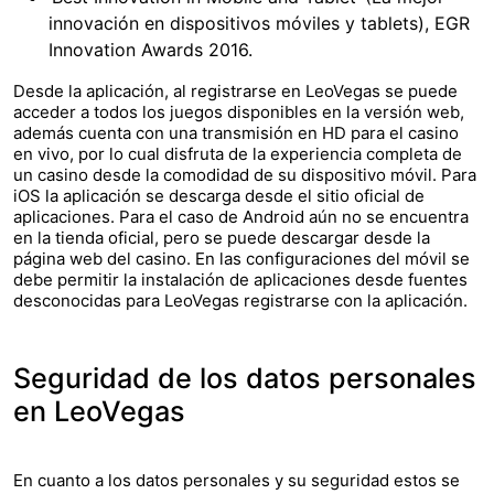
innovación en dispositivos móviles y tablets), EGR
Innovation Awards 2016.
Desde la aplicación, al registrarse en LeoVegas se puede
acceder a todos los juegos disponibles en la versión web,
además cuenta con una transmisión en HD para el casino
en vivo, por lo cual disfruta de la experiencia completa de
un casino desde la comodidad de su dispositivo móvil. Para
iOS la aplicación se descarga desde el sitio oficial de
aplicaciones. Para el caso de Android aún no se encuentra
en la tienda oficial, pero se puede descargar desde la
página web del casino. En las configuraciones del móvil se
debe permitir la instalación de aplicaciones desde fuentes
desconocidas para LeoVegas registrarse con la aplicación.
Seguridad de los datos personales
en LeoVegas
En cuanto a los datos personales y su seguridad estos se