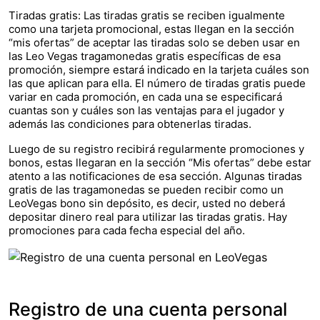
Tiradas gratis: Las tiradas gratis se reciben igualmente
como una tarjeta promocional, estas llegan en la sección
“mis ofertas” de aceptar las tiradas solo se deben usar en
las Leo Vegas tragamonedas gratis específicas de esa
promoción, siempre estará indicado en la tarjeta cuáles son
las que aplican para ella. El número de tiradas gratis puede
variar en cada promoción, en cada una se especificará
cuantas son y cuáles son las ventajas para el jugador y
además las condiciones para obtenerlas tiradas.
Luego de su registro recibirá regularmente promociones y
bonos, estas llegaran en la sección “Mis ofertas” debe estar
atento a las notificaciones de esa sección. Algunas tiradas
gratis de las tragamonedas se pueden recibir como un
LeoVegas bono sin depósito, es decir, usted no deberá
depositar dinero real para utilizar las tiradas gratis. Hay
promociones para cada fecha especial del año.
Registro de una cuenta personal